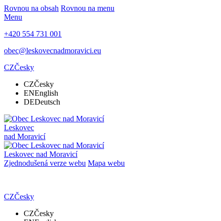
Rovnou na obsah
Rovnou na menu
Menu
+420 554 731 001
obec@leskovecnadmoravici.eu
CZ
Česky
CZ
Česky
EN
English
DE
Deutsch
Leskovec
nad Moravicí
Leskovec nad Moravicí
Zjednodušená verze webu
Mapa webu
CZ
Česky
CZ
Česky