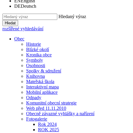
EN
English
DE
Deutsch
Hledaný výraz
Hledat
rozšířené vyhledávání
Obec
Historie
Blízké okolí
Kronika obce
Symboly
Osobnosti
Spolky & sdružení
Knihovna
Mateřská škola
Interaktivní mapa
Mobilní aplikace
Odpady
Komunitní obecní strategie
Web před 11.11.2010
Obecně závazné vyhlášky a nařízení
Fotogalerie
Rok 2024
ROK 2025