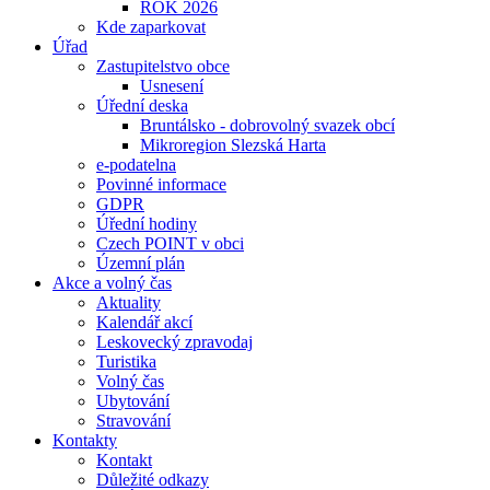
ROK 2026
Kde zaparkovat
Úřad
Zastupitelstvo obce
Usnesení
Úřední deska
Bruntálsko - dobrovolný svazek obcí
Mikroregion Slezská Harta
e-podatelna
Povinné informace
GDPR
Úřední hodiny
Czech POINT v obci
Územní plán
Akce a volný čas
Aktuality
Kalendář akcí
Leskovecký zpravodaj
Turistika
Volný čas
Ubytování
Stravování
Kontakty
Kontakt
Důležité odkazy