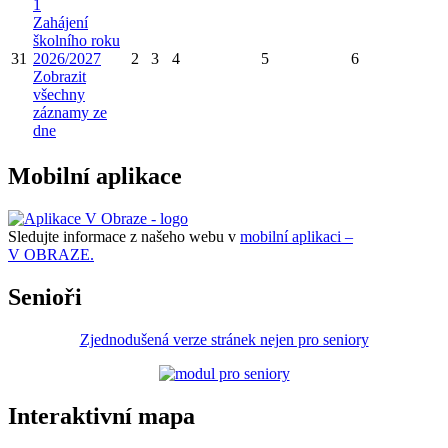
1
Zahájení
školního roku
31
2026/2027
2
3
4
5
6
Zobrazit
všechny
záznamy ze
dne
Mobilní aplikace
Sledujte informace z našeho webu v
mobilní aplikaci –
V OBRAZE.
Senioři
Zjednodušená verze stránek nejen pro seniory
Interaktivní mapa