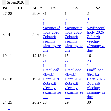
Srpen
2026
Po
Út
St
Čt
Pá
So
Ne
27
28
29
30
31
1
2
7
8
9
1
1
1
Vavřinecké
Vavřinecké
Vavřinecké
hody 2026
hody 2026
hody 2026
3
4
5
6
Zobrazit
Zobrazit
Zobrazit
všechny
všechny
všechny
záznamy ze
záznamy ze
záznamy ze
dne
dne
dne
10
11
12
13
14
15
16
21
22
23
1
1
1
Dračí lodě
Dračí lodě
Dračí lodě
Slezská
Slezská
Slezská
17
18
19
20
Harta 2026
Harta 2026
Harta 2026
Zobrazit
Zobrazit
Zobrazit
všechny
všechny
všechny
záznamy ze
záznamy ze
záznamy ze
dne
dne
dne
24
25
26
27
28
29
30
1