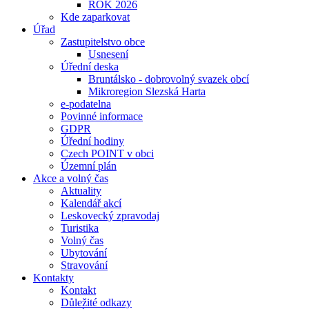
ROK 2026
Kde zaparkovat
Úřad
Zastupitelstvo obce
Usnesení
Úřední deska
Bruntálsko - dobrovolný svazek obcí
Mikroregion Slezská Harta
e-podatelna
Povinné informace
GDPR
Úřední hodiny
Czech POINT v obci
Územní plán
Akce a volný čas
Aktuality
Kalendář akcí
Leskovecký zpravodaj
Turistika
Volný čas
Ubytování
Stravování
Kontakty
Kontakt
Důležité odkazy