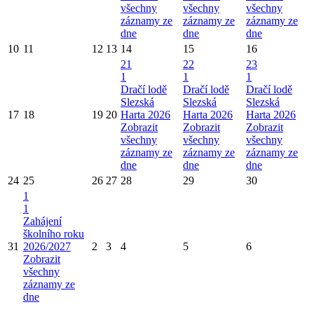
všechny
všechny
všechny
záznamy ze
záznamy ze
záznamy ze
dne
dne
dne
10
11
12
13
14
15
16
21
22
23
1
1
1
Dračí lodě
Dračí lodě
Dračí lodě
Slezská
Slezská
Slezská
17
18
19
20
Harta 2026
Harta 2026
Harta 2026
Zobrazit
Zobrazit
Zobrazit
všechny
všechny
všechny
záznamy ze
záznamy ze
záznamy ze
dne
dne
dne
24
25
26
27
28
29
30
1
1
Zahájení
školního roku
31
2026/2027
2
3
4
5
6
Zobrazit
všechny
záznamy ze
dne