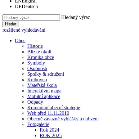
EN
English
DE
Deutsch
Hledaný výraz
Hledat
rozšířené vyhledávání
Obec
Historie
Blízké okolí
Kronika obce
Symboly
Osobnosti
Spolky & sdružení
Knihovna
Mateřská škola
Interaktivní mapa
Mobilní aplikace
Odpady
Komunitní obecní strategie
Web před 11.11.2010
Obecně závazné vyhlášky a nařízení
Fotogalerie
Rok 2024
ROK 2025