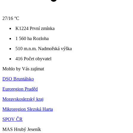
27/16 °C
K1224
První zmínka
1 560 ha
Rozloha
510 m.n.m.
Nadmořská výška
416
Počet obyvatel
Mohlo by Vás zajímat
DSO Bruntálsko
Euroregion Praděd
Moravskoslezský kraj
Mikroregion Slezská Harta
SPOV ČR
MAS Hrubý Jeseník