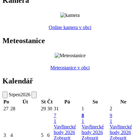
Kamera
Online kamera v obci
Meteostanice
Meteostanice v obci
Kalendář
Srpen
2026
Po
Út
St
Čt
Pá
So
Ne
27
28
29
30
31
1
2
7
8
9
1
1
1
Vavřinecké
Vavřinecké
Vavřinecké
hody 2026
hody 2026
hody 2026
3
4
5
6
Zobrazit
Zobrazit
Zobrazit