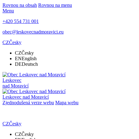
Rovnou na obsah
Rovnou na menu
Menu
+420 554 731 001
obec@leskovecnadmoravici.eu
CZ
Česky
CZ
Česky
EN
English
DE
Deutsch
Leskovec
nad Moravicí
Leskovec nad Moravicí
Zjednodušená verze webu
Mapa webu
CZ
Česky
CZ
Česky