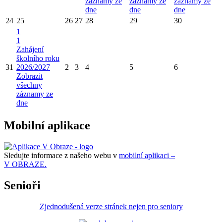
záznamy ze
záznamy ze
záznamy ze
dne
dne
dne
24
25
26
27
28
29
30
1
1
Zahájení
školního roku
31
2026/2027
2
3
4
5
6
Zobrazit
všechny
záznamy ze
dne
Mobilní aplikace
Sledujte informace z našeho webu v
mobilní aplikaci –
V OBRAZE.
Senioři
Zjednodušená verze stránek nejen pro seniory