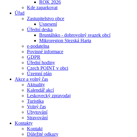
ROK 2026
Kde zaparkovat
Úřad
Zastupitelstvo obce
Usnesení
Úřední deska
Bruntálsko - dobrovolný svazek obcí
Mikroregion Slezská Harta
e-podatelna
Povinné informace
GDPR
Úřední hodiny
Czech POINT v obci
Územní plán
Akce a volný čas
Aktuality
Kalendář akcí
Leskovecký zpravodaj
Turistika
Volný čas
Ubytování
Stravování
Kontakty
Kontakt
Důležité odkazy