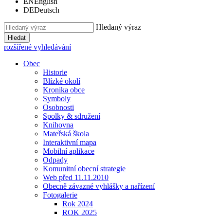
EN
English
DE
Deutsch
Hledaný výraz
Hledat
rozšířené vyhledávání
Obec
Historie
Blízké okolí
Kronika obce
Symboly
Osobnosti
Spolky & sdružení
Knihovna
Mateřská škola
Interaktivní mapa
Mobilní aplikace
Odpady
Komunitní obecní strategie
Web před 11.11.2010
Obecně závazné vyhlášky a nařízení
Fotogalerie
Rok 2024
ROK 2025