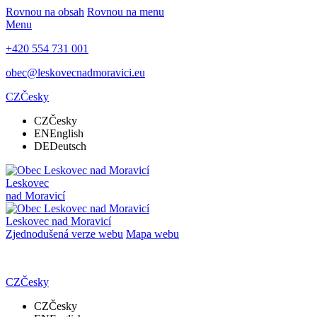
Rovnou na obsah
Rovnou na menu
Menu
+420 554 731 001
obec@leskovecnadmoravici.eu
CZ
Česky
CZ
Česky
EN
English
DE
Deutsch
Leskovec
nad Moravicí
Leskovec nad Moravicí
Zjednodušená verze webu
Mapa webu
CZ
Česky
CZ
Česky