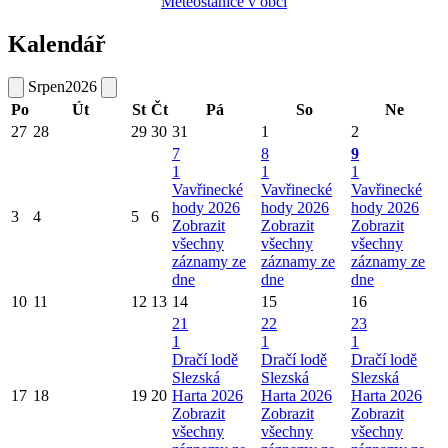
Meteostanice v obci
Kalendář
Srpen
2026
Po
Út
St
Čt
Pá
So
Ne
27
28
29
30
31
1
2
7
8
9
1
1
1
Vavřinecké
Vavřinecké
Vavřinecké
hody 2026
hody 2026
hody 2026
3
4
5
6
Zobrazit
Zobrazit
Zobrazit
všechny
všechny
všechny
záznamy ze
záznamy ze
záznamy ze
dne
dne
dne
10
11
12
13
14
15
16
21
22
23
1
1
1
Dračí lodě
Dračí lodě
Dračí lodě
Slezská
Slezská
Slezská
17
18
19
20
Harta 2026
Harta 2026
Harta 2026
Zobrazit
Zobrazit
Zobrazit
všechny
všechny
všechny