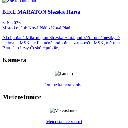
BIKE MARATON Slezská Harta
6. 6. 2026
Místo konání:
Nová Pláň - Nová Pláň
Akci pořádá Mikroregion Slezská Harta pod záštitou náměstkyně
hejtmana MSK. Je finančně podpořena z rozpočtu MSK, městem
Bruntál a Lesy České republiky.
Kamera
Online kamera v obci
Meteostanice
Meteostanice v obci