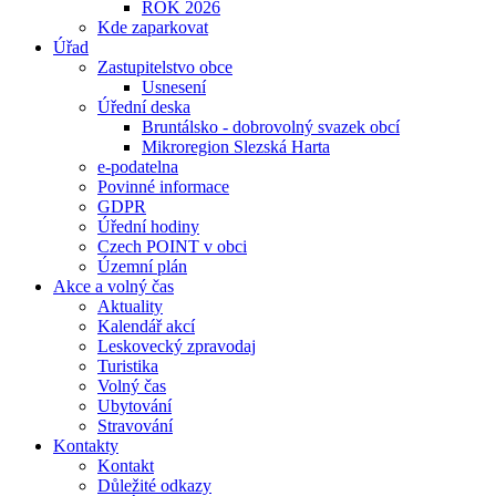
ROK 2026
Kde zaparkovat
Úřad
Zastupitelstvo obce
Usnesení
Úřední deska
Bruntálsko - dobrovolný svazek obcí
Mikroregion Slezská Harta
e-podatelna
Povinné informace
GDPR
Úřední hodiny
Czech POINT v obci
Územní plán
Akce a volný čas
Aktuality
Kalendář akcí
Leskovecký zpravodaj
Turistika
Volný čas
Ubytování
Stravování
Kontakty
Kontakt
Důležité odkazy