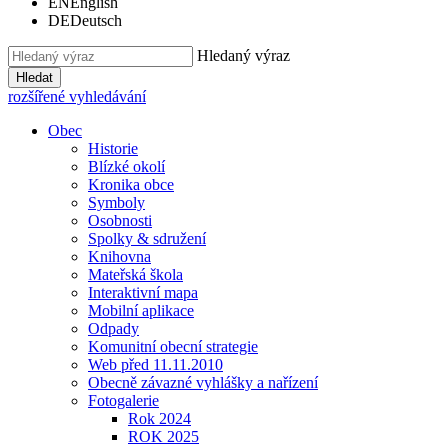
EN
English
DE
Deutsch
Hledaný výraz
Hledat
rozšířené vyhledávání
Obec
Historie
Blízké okolí
Kronika obce
Symboly
Osobnosti
Spolky & sdružení
Knihovna
Mateřská škola
Interaktivní mapa
Mobilní aplikace
Odpady
Komunitní obecní strategie
Web před 11.11.2010
Obecně závazné vyhlášky a nařízení
Fotogalerie
Rok 2024
ROK 2025