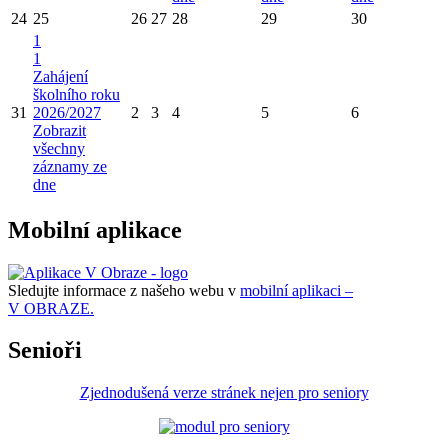
24
25
26
27
28
29
30
1
1
Zahájení
školního roku
31
2026/2027
2
3
4
5
6
Zobrazit
všechny
záznamy ze
dne
Mobilní aplikace
Sledujte informace z našeho webu v
mobilní aplikaci –
V OBRAZE.
Senioři
Zjednodušená verze stránek nejen pro seniory