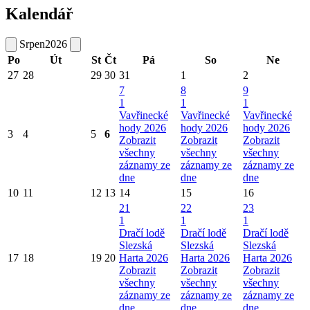
Kalendář
Srpen
2026
Po
Út
St
Čt
Pá
So
Ne
27
28
29
30
31
1
2
7
8
9
1
1
1
Vavřinecké
Vavřinecké
Vavřinecké
hody 2026
hody 2026
hody 2026
3
4
5
6
Zobrazit
Zobrazit
Zobrazit
všechny
všechny
všechny
záznamy ze
záznamy ze
záznamy ze
dne
dne
dne
10
11
12
13
14
15
16
21
22
23
1
1
1
Dračí lodě
Dračí lodě
Dračí lodě
Slezská
Slezská
Slezská
17
18
19
20
Harta 2026
Harta 2026
Harta 2026
Zobrazit
Zobrazit
Zobrazit
všechny
všechny
všechny
záznamy ze
záznamy ze
záznamy ze
dne
dne
dne