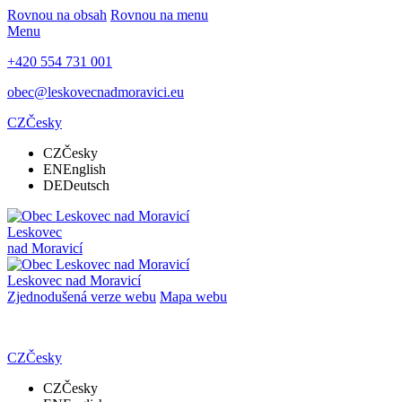
Rovnou na obsah
Rovnou na menu
Menu
+420 554 731 001
obec@leskovecnadmoravici.eu
CZ
Česky
CZ
Česky
EN
English
DE
Deutsch
Leskovec
nad Moravicí
Leskovec nad Moravicí
Zjednodušená verze webu
Mapa webu
CZ
Česky
CZ
Česky