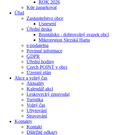
ROK 2026
Kde zaparkovat
Úřad
Zastupitelstvo obce
Usnesení
Úřední deska
Bruntálsko - dobrovolný svazek obcí
Mikroregion Slezská Harta
e-podatelna
Povinné informace
GDPR
Úřední hodiny
Czech POINT v obci
Územní plán
Akce a volný čas
Aktuality
Kalendář akcí
Leskovecký zpravodaj
Turistika
Volný čas
Ubytování
Stravování
Kontakty
Kontakt
Důležité odkazy