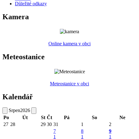
Důležité odkazy
Kamera
Online kamera v obci
Meteostanice
Meteostanice v obci
Kalendář
Srpen
2026
Po
Út
St
Čt
Pá
So
Ne
27
28
29
30
31
1
2
7
8
9
1
1
1