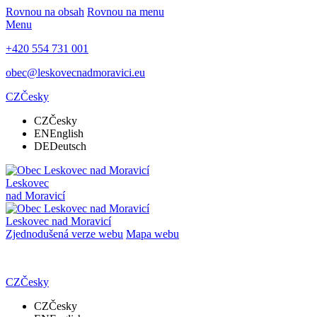
Rovnou na obsah
Rovnou na menu
Menu
+420 554 731 001
obec@leskovecnadmoravici.eu
CZ
Česky
CZ
Česky
EN
English
DE
Deutsch
Leskovec
nad Moravicí
Leskovec nad Moravicí
Zjednodušená verze webu
Mapa webu
CZ
Česky
CZ
Česky