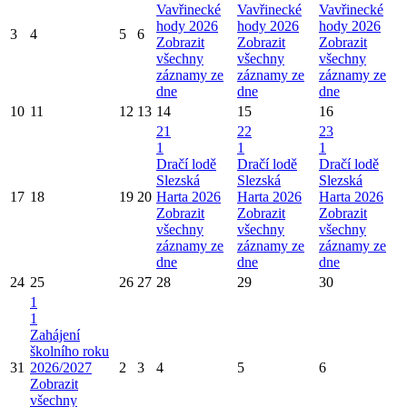
Vavřinecké
Vavřinecké
Vavřinecké
hody 2026
hody 2026
hody 2026
3
4
5
6
Zobrazit
Zobrazit
Zobrazit
všechny
všechny
všechny
záznamy ze
záznamy ze
záznamy ze
dne
dne
dne
10
11
12
13
14
15
16
21
22
23
1
1
1
Dračí lodě
Dračí lodě
Dračí lodě
Slezská
Slezská
Slezská
17
18
19
20
Harta 2026
Harta 2026
Harta 2026
Zobrazit
Zobrazit
Zobrazit
všechny
všechny
všechny
záznamy ze
záznamy ze
záznamy ze
dne
dne
dne
24
25
26
27
28
29
30
1
1
Zahájení
školního roku
31
2026/2027
2
3
4
5
6
Zobrazit
všechny