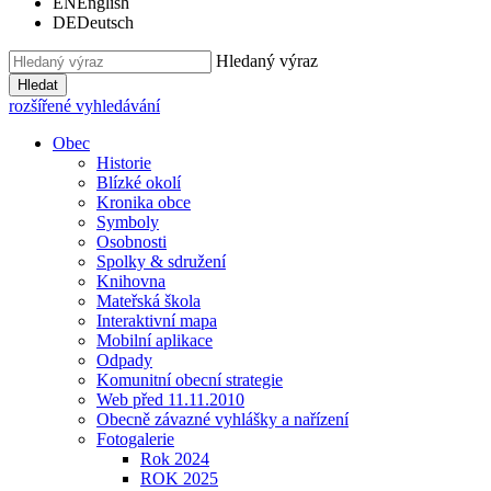
EN
English
DE
Deutsch
Hledaný výraz
Hledat
rozšířené vyhledávání
Obec
Historie
Blízké okolí
Kronika obce
Symboly
Osobnosti
Spolky & sdružení
Knihovna
Mateřská škola
Interaktivní mapa
Mobilní aplikace
Odpady
Komunitní obecní strategie
Web před 11.11.2010
Obecně závazné vyhlášky a nařízení
Fotogalerie
Rok 2024
ROK 2025