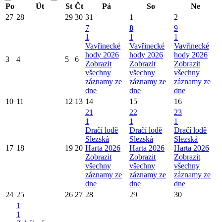
Po
Út
St
Čt
Pá
So
Ne
27
28
29
30
31
1
2
7
8
9
1
1
1
Vavřinecké
Vavřinecké
Vavřinecké
hody 2026
hody 2026
hody 2026
3
4
5
6
Zobrazit
Zobrazit
Zobrazit
všechny
všechny
všechny
záznamy ze
záznamy ze
záznamy ze
dne
dne
dne
10
11
12
13
14
15
16
21
22
23
1
1
1
Dračí lodě
Dračí lodě
Dračí lodě
Slezská
Slezská
Slezská
17
18
19
20
Harta 2026
Harta 2026
Harta 2026
Zobrazit
Zobrazit
Zobrazit
všechny
všechny
všechny
záznamy ze
záznamy ze
záznamy ze
dne
dne
dne
24
25
26
27
28
29
30
1
1