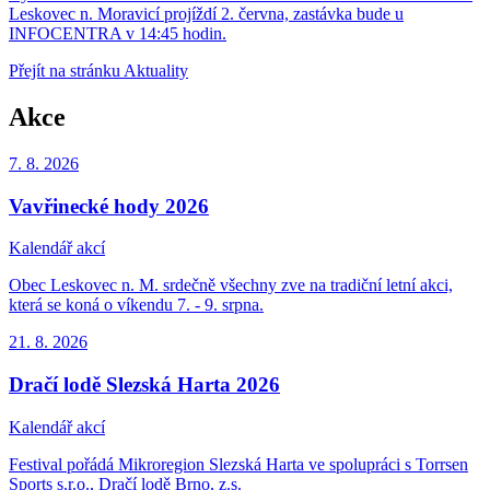
Leskovec n. Moravicí projíždí 2. června, zastávka bude u
INFOCENTRA v 14:45 hodin.
Přejít na stránku Aktuality
Akce
7. 8.
2026
Vavřinecké hody 2026
Kalendář akcí
Obec Leskovec n. M. srdečně všechny zve na tradiční letní akci,
která se koná o víkendu 7. - 9. srpna.
21. 8.
2026
Dračí lodě Slezská Harta 2026
Kalendář akcí
Festival pořádá Mikroregion Slezská Harta ve spolupráci s Torrsen
Sports s.r.o., Dračí lodě Brno, z.s.