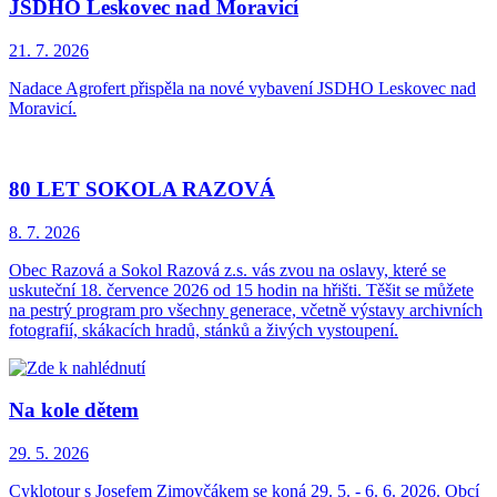
JSDHO Leskovec nad Moravicí
21. 7.
2026
Nadace Agrofert přispěla na nové vybavení JSDHO Leskovec nad
Moravicí.
80 LET SOKOLA RAZOVÁ
8. 7.
2026
Obec Razová a Sokol Razová z.s. vás zvou na oslavy, které se
uskuteční 18. července 2026 od 15 hodin na hřišti. Těšit se můžete
na pestrý program pro všechny generace, včetně výstavy archivních
fotografií, skákacích hradů, stánků a živých vystoupení.
Na kole dětem
29. 5.
2026
Cyklotour s Josefem Zimovčákem se koná 29. 5. - 6. 6. 2026. Obcí