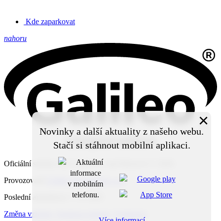
Kde zaparkovat
nahoru
×
Novinky a další aktuality z našeho webu.
Stačí si stáhnout mobilní aplikaci.
Oficiální stránky obce Leskovec nad Moravicí © 2026
Provozovatel
Galileo Corporation s.r.o.
Poslední aktualizace: 7. 8. 2026
Změna vzhledu
,
Struktura stránek
,
Vytisknout
Více informací