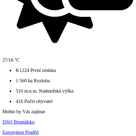
27/16 °C
K1224
První zmínka
1 560 ha
Rozloha
510 m.n.m.
Nadmořská výška
416
Počet obyvatel
Mohlo by Vás zajímat
DSO Bruntálsko
Euroregion Praděd