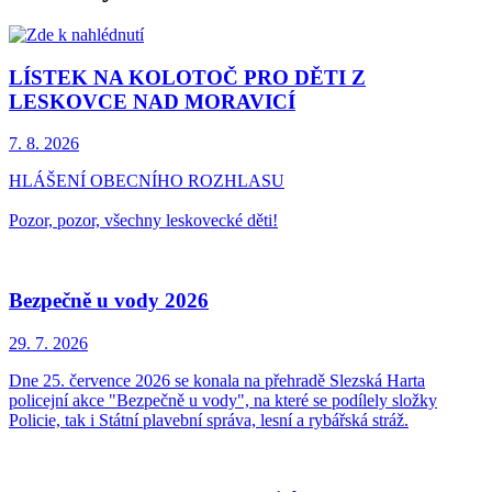
LÍSTEK NA KOLOTOČ PRO DĚTI Z
LESKOVCE NAD MORAVICÍ
7. 8.
2026
HLÁŠENÍ OBECNÍHO ROZHLASU
Pozor, pozor, všechny leskovecké děti!
Bezpečně u vody 2026
29. 7.
2026
Dne 25. července 2026 se konala na přehradě Slezská Harta
policejní akce "Bezpečně u vody", na které se podílely složky
Policie, tak i Státní plavební správa, lesní a rybářská stráž.