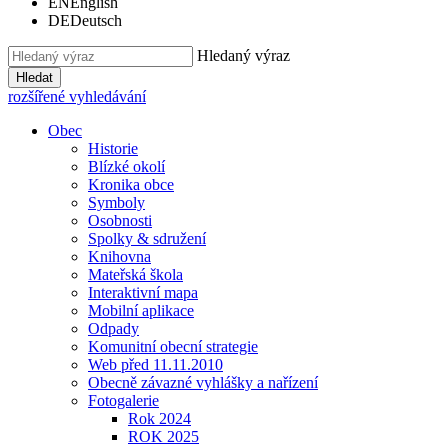
EN
English
DE
Deutsch
Hledaný výraz
Hledat
rozšířené vyhledávání
Obec
Historie
Blízké okolí
Kronika obce
Symboly
Osobnosti
Spolky & sdružení
Knihovna
Mateřská škola
Interaktivní mapa
Mobilní aplikace
Odpady
Komunitní obecní strategie
Web před 11.11.2010
Obecně závazné vyhlášky a nařízení
Fotogalerie
Rok 2024
ROK 2025