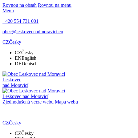
Rovnou na obsah
Rovnou na menu
Menu
+420 554 731 001
obec@leskovecnadmoravici.eu
CZ
Česky
CZ
Česky
EN
English
DE
Deutsch
Leskovec
nad Moravicí
Leskovec nad Moravicí
Zjednodušená verze webu
Mapa webu
CZ
Česky
CZ
Česky