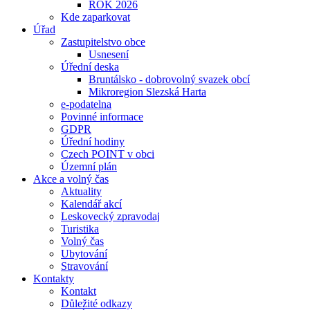
ROK 2026
Kde zaparkovat
Úřad
Zastupitelstvo obce
Usnesení
Úřední deska
Bruntálsko - dobrovolný svazek obcí
Mikroregion Slezská Harta
e-podatelna
Povinné informace
GDPR
Úřední hodiny
Czech POINT v obci
Územní plán
Akce a volný čas
Aktuality
Kalendář akcí
Leskovecký zpravodaj
Turistika
Volný čas
Ubytování
Stravování
Kontakty
Kontakt
Důležité odkazy