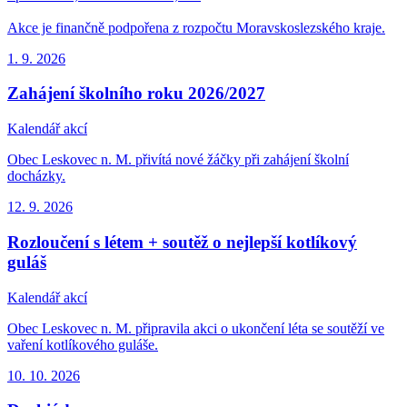
Akce je finančně podpořena z rozpočtu Moravskoslezského kraje.
1. 9.
2026
Zahájení školního roku 2026/2027
Kalendář akcí
Obec Leskovec n. M. přivítá nové žáčky při zahájení školní
docházky.
12. 9.
2026
Rozloučení s létem + soutěž o nejlepší kotlíkový
guláš
Kalendář akcí
Obec Leskovec n. M. připravila akci o ukončení léta se soutěží ve
vaření kotlíkového guláše.
10. 10.
2026