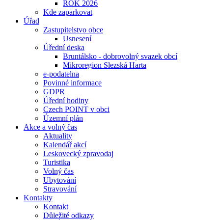
ROK 2026
Kde zaparkovat
Úřad
Zastupitelstvo obce
Usnesení
Úřední deska
Bruntálsko - dobrovolný svazek obcí
Mikroregion Slezská Harta
e-podatelna
Povinné informace
GDPR
Úřední hodiny
Czech POINT v obci
Územní plán
Akce a volný čas
Aktuality
Kalendář akcí
Leskovecký zpravodaj
Turistika
Volný čas
Ubytování
Stravování
Kontakty
Kontakt
Důležité odkazy