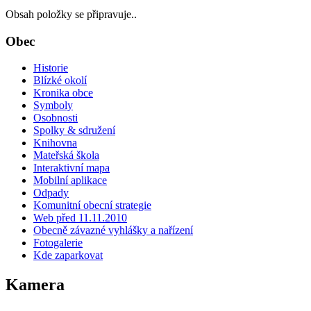
Obsah položky se připravuje..
Obec
Historie
Blízké okolí
Kronika obce
Symboly
Osobnosti
Spolky & sdružení
Knihovna
Mateřská škola
Interaktivní mapa
Mobilní aplikace
Odpady
Komunitní obecní strategie
Web před 11.11.2010
Obecně závazné vyhlášky a nařízení
Fotogalerie
Kde zaparkovat
Kamera