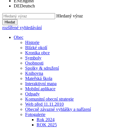
EN
English
DE
Deutsch
Hledaný výraz
Hledat
rozšířené vyhledávání
Obec
Historie
Blízké okolí
Kronika obce
Symboly
Osobnosti
Spolky & sdružení
Knihovna
Mateřská škola
Interaktivní mapa
Mobilní aplikace
Odpady
Komunitní obecní strategie
Web před 11.11.2010
Obecně závazné vyhlášky a nařízení
Fotogalerie
Rok 2024
ROK 2025