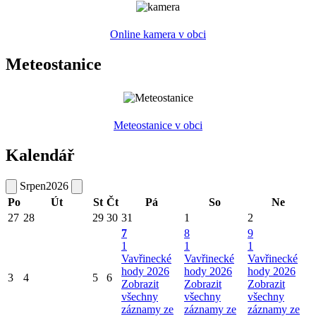
Online kamera v obci
Meteostanice
Meteostanice v obci
Kalendář
Srpen
2026
Po
Út
St
Čt
Pá
So
Ne
27
28
29
30
31
1
2
7
8
9
1
1
1
Vavřinecké
Vavřinecké
Vavřinecké
hody 2026
hody 2026
hody 2026
3
4
5
6
Zobrazit
Zobrazit
Zobrazit
všechny
všechny
všechny
záznamy ze
záznamy ze
záznamy ze