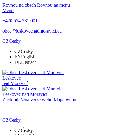
Rovnou na obsah
Rovnou na menu
Menu
+420 554 731 001
obec@leskovecnadmoravici.eu
CZ
Česky
CZ
Česky
EN
English
DE
Deutsch
Leskovec
nad Moravicí
Leskovec nad Moravicí
Zjednodušená verze webu
Mapa webu
CZ
Česky
CZ
Česky