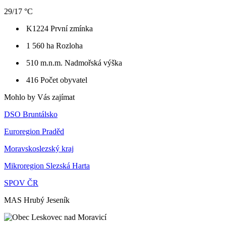
29/17 °C
K1224
První zmínka
1 560 ha
Rozloha
510 m.n.m.
Nadmořská výška
416
Počet obyvatel
Mohlo by Vás zajímat
DSO Bruntálsko
Euroregion Praděd
Moravskoslezský kraj
Mikroregion Slezská Harta
SPOV ČR
MAS Hrubý Jeseník