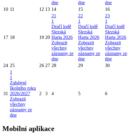
dne
dne
dne
10
11
12
13
14
15
16
21
22
23
1
1
1
Dračí lodě
Dračí lodě
Dračí lodě
Slezská
Slezská
Slezská
17
18
19
20
Harta 2026
Harta 2026
Harta 2026
Zobrazit
Zobrazit
Zobrazit
všechny
všechny
všechny
záznamy ze
záznamy ze
záznamy ze
dne
dne
dne
24
25
26
27
28
29
30
1
1
Zahájení
školního roku
31
2026/2027
2
3
4
5
6
Zobrazit
všechny
záznamy ze
dne
Mobilní aplikace