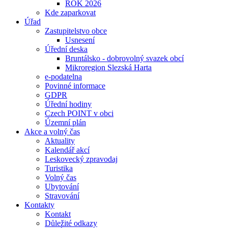
ROK 2026
Kde zaparkovat
Úřad
Zastupitelstvo obce
Usnesení
Úřední deska
Bruntálsko - dobrovolný svazek obcí
Mikroregion Slezská Harta
e-podatelna
Povinné informace
GDPR
Úřední hodiny
Czech POINT v obci
Územní plán
Akce a volný čas
Aktuality
Kalendář akcí
Leskovecký zpravodaj
Turistika
Volný čas
Ubytování
Stravování
Kontakty
Kontakt
Důležité odkazy