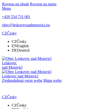
Rovnou na obsah
Rovnou na menu
Menu
+420 554 731 001
obec@leskovecnadmoravici.eu
CZ
Česky
CZ
Česky
EN
English
DE
Deutsch
Leskovec
nad Moravicí
Leskovec nad Moravicí
Zjednodušená verze webu
Mapa webu
CZ
Česky
CZ
Česky