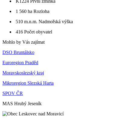
K1224
První zmínka
1 560 ha
Rozloha
510 m.n.m.
Nadmořská výška
416
Počet obyvatel
Mohlo by Vás zajímat
DSO Bruntálsko
Euroregion Praděd
Moravskoslezský kraj
Mikroregion Slezská Harta
SPOV ČR
MAS Hrubý Jeseník