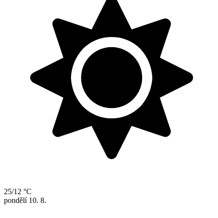
25/12 °C
pondělí
10. 8.