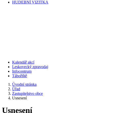
HUDEBNÍ VIZITKA
Kalendář akcí
Leskovecký zpravodaj
Infocentrum
Tábořiště
Úvodní stránka
Úřad
Zastupitelstvo obce
Usnesení
Usnesení