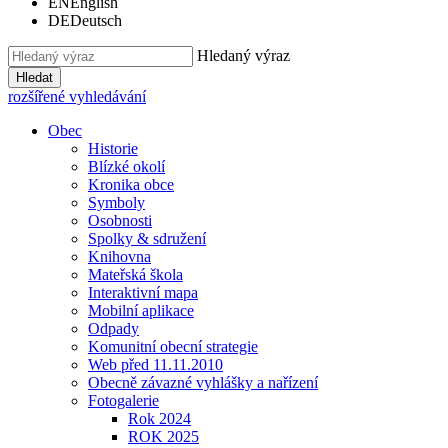
EN
English
DE
Deutsch
Hledaný výraz
Hledat
rozšířené vyhledávání
Obec
Historie
Blízké okolí
Kronika obce
Symboly
Osobnosti
Spolky & sdružení
Knihovna
Mateřská škola
Interaktivní mapa
Mobilní aplikace
Odpady
Komunitní obecní strategie
Web před 11.11.2010
Obecně závazné vyhlášky a nařízení
Fotogalerie
Rok 2024
ROK 2025