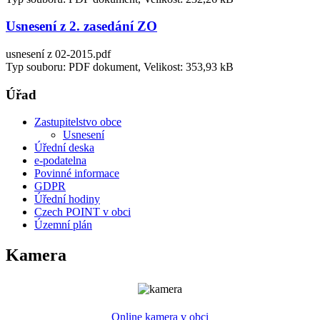
Usnesení z 2. zasedání ZO
usnesení z 02-2015.pdf
Typ souboru: PDF dokument, Velikost: 353,93 kB
Úřad
Zastupitelstvo obce
Usnesení
Úřední deska
e-podatelna
Povinné informace
GDPR
Úřední hodiny
Czech POINT v obci
Územní plán
Kamera
Online kamera v obci