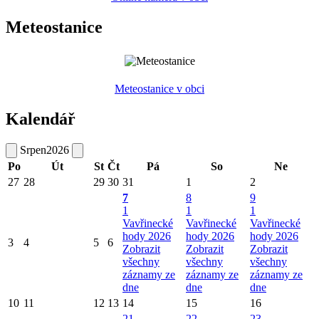
Meteostanice
Meteostanice v obci
Kalendář
Srpen
2026
Po
Út
St
Čt
Pá
So
Ne
27
28
29
30
31
1
2
7
8
9
1
1
1
Vavřinecké
Vavřinecké
Vavřinecké
hody 2026
hody 2026
hody 2026
3
4
5
6
Zobrazit
Zobrazit
Zobrazit
všechny
všechny
všechny
záznamy ze
záznamy ze
záznamy ze
dne
dne
dne
10
11
12
13
14
15
16
21
22
23