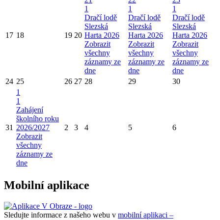
1
1
1
Dračí lodě
Dračí lodě
Dračí lodě
Slezská
Slezská
Slezská
17
18
19
20
Harta 2026
Harta 2026
Harta 2026
Zobrazit
Zobrazit
Zobrazit
všechny
všechny
všechny
záznamy ze
záznamy ze
záznamy ze
dne
dne
dne
24
25
26
27
28
29
30
1
1
Zahájení
školního roku
31
2026/2027
2
3
4
5
6
Zobrazit
všechny
záznamy ze
dne
Mobilní aplikace
Sledujte informace z našeho webu v
mobilní aplikaci –