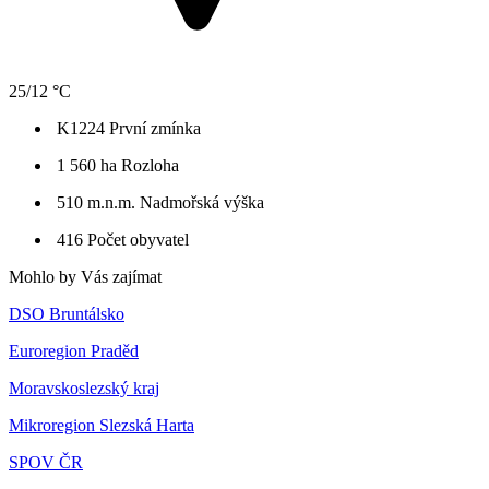
25/12 °C
K1224
První zmínka
1 560 ha
Rozloha
510 m.n.m.
Nadmořská výška
416
Počet obyvatel
Mohlo by Vás zajímat
DSO Bruntálsko
Euroregion Praděd
Moravskoslezský kraj
Mikroregion Slezská Harta
SPOV ČR