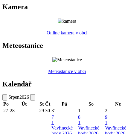
Kamera
Online kamera v obci
Meteostanice
Meteostanice v obci
Kalendář
Srpen
2026
Po
Út
St
Čt
Pá
So
Ne
27
28
29
30
31
1
2
7
8
9
1
1
1
Vavřinecké
Vavřinecké
Vavřinecké
hody 2026
hody 2026
hody 2026