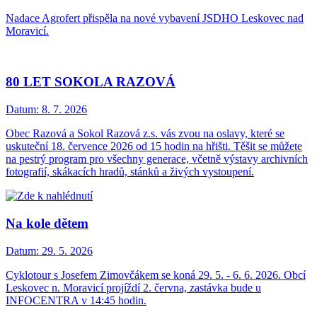
Nadace Agrofert přispěla na nové vybavení JSDHO Leskovec nad
Moravicí.
80 LET SOKOLA RAZOVÁ
Datum:
8. 7. 2026
Obec Razová a Sokol Razová z.s. vás zvou na oslavy, které se
uskuteční 18. července 2026 od 15 hodin na hřišti. Těšit se můžete
na pestrý program pro všechny generace, včetně výstavy archivních
fotografií, skákacích hradů, stánků a živých vystoupení.
Na kole dětem
Datum:
29. 5. 2026
Cyklotour s Josefem Zimovčákem se koná 29. 5. - 6. 6. 2026. Obcí
Leskovec n. Moravicí projíždí 2. června, zastávka bude u
INFOCENTRA v 14:45 hodin.