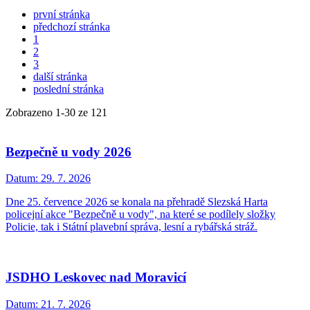
první stránka
předchozí stránka
1
2
3
další stránka
poslední stránka
Zobrazeno
1
-
30
ze 121
Bezpečně u vody 2026
Datum:
29. 7. 2026
Dne 25. července 2026 se konala na přehradě Slezská Harta
policejní akce "Bezpečně u vody", na které se podílely složky
Policie, tak i Státní plavební správa, lesní a rybářská stráž.
JSDHO Leskovec nad Moravicí
Datum:
21. 7. 2026