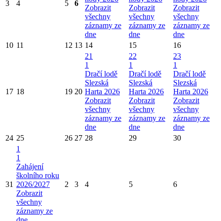
3
4
5
6
Zobrazit
Zobrazit
Zobrazit
všechny
všechny
všechny
záznamy ze
záznamy ze
záznamy ze
dne
dne
dne
10
11
12
13
14
15
16
21
22
23
1
1
1
Dračí lodě
Dračí lodě
Dračí lodě
Slezská
Slezská
Slezská
17
18
19
20
Harta 2026
Harta 2026
Harta 2026
Zobrazit
Zobrazit
Zobrazit
všechny
všechny
všechny
záznamy ze
záznamy ze
záznamy ze
dne
dne
dne
24
25
26
27
28
29
30
1
1
Zahájení
školního roku
31
2026/2027
2
3
4
5
6
Zobrazit
všechny
záznamy ze
dne