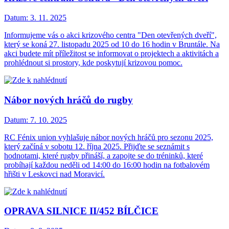
Datum:
3. 11. 2025
Informujeme vás o akci krizového centra "Den otevřených dveří",
který se koná 27. listopadu 2025 od 10 do 16 hodin v Bruntále. Na
akci budete mít příležitost se informovat o projektech a aktivitách a
prohlédnout si prostory, kde poskytují krizovou pomoc.
Nábor nových hráčů do rugby
Datum:
7. 10. 2025
RC Fénix union vyhlašuje nábor nových hráčů pro sezonu 2025,
který začíná v sobotu 12. října 2025. Přijďte se seznámit s
hodnotami, které rugby přináší, a zapojte se do tréninků, které
probíhají každou neděli od 14:00 do 16:00 hodin na fotbalovém
hřišti v Leskovci nad Moravicí.
OPRAVA SILNICE II/452 BÍLČICE