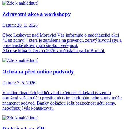
Zdravotní akce a workshopy
Datum:
20. 5. 2026
Obec Leskovec nad Moravicí Vás informuje o nadcházející akci
"Den zdraví", která je zaměřena na prevenci, zdravý životní styl a
poradenské aktivity pro širokou veřejnost.
Akce se koná 9. června 2026 v městském parku Bruntál.
Ochrana před online podvody
Datum:
7. 5. 2026
V online financích je klíčová obezřetnost. Jakékoli tvrzení o
ohrožení vašeho účtu prostřednictvím telefonátu nebo zpráv může
znamenat podvod. Banky dokážou řešit bezpečnost účtů samy,
nepotřebují vás kontaktovat.
Do lesů s Lesy ČR