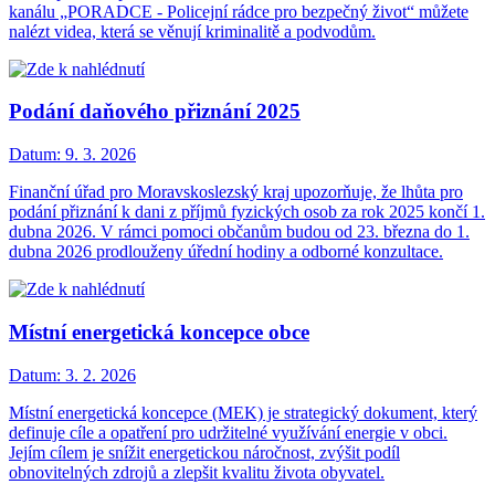
kanálu „PORADCE - Policejní rádce pro bezpečný život“ můžete
nalézt videa, která se věnují kriminalitě a podvodům.
Podání daňového přiznání 2025
Datum:
9. 3. 2026
Finanční úřad pro Moravskoslezský kraj upozorňuje, že lhůta pro
podání přiznání k dani z příjmů fyzických osob za rok 2025 končí 1.
dubna 2026. V rámci pomoci občanům budou od 23. března do 1.
dubna 2026 prodlouženy úřední hodiny a odborné konzultace.
Místní energetická koncepce obce
Datum:
3. 2. 2026
Místní energetická koncepce (MEK) je strategický dokument, který
definuje cíle a opatření pro udržitelné využívání energie v obci.
Jejím cílem je snížit energetickou náročnost, zvýšit podíl
obnovitelných zdrojů a zlepšit kvalitu života obyvatel.