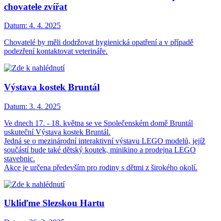
chovatele zvířat
Datum:
4. 4. 2025
Chovatelé by měli dodržovat hygienická opatření a v případě
podezření kontaktovat veterináře.
Výstava kostek Bruntál
Datum:
3. 4. 2025
Ve dnech 17. - 18. května se ve Společenském domě Bruntál
uskuteční Výstava kostek Bruntál.
Jedná se o mezinárodní interaktivní výstavu LEGO modelů, jejíž
součástí bude také dětský koutek, minikino a prodejna LEGO
stavebnic.
Akce je určena především pro rodiny s dětmi z širokého okolí.
Ukliďme Slezskou Hartu