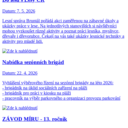
Datum:
7. 5. 2026
Lesní správa Bruntál pořádá akci zaměřenou na zábavné úkoly a
ukázky práce v lese. Na jednotlivých stanovištích si návštěvníci
mohou vyzkoušet různé aktivity a poznat práci lesníka, myslivce,
dřevaře i dřevorubce. Čekají na vás také ukázky lesnické techniky a
aktivity pro mladé lidi.
Nabídka sezónních brigád
Datum:
22. 4. 2026
Vyhlášení výběrového řízení na sezónní brigády na léto 2026:
- brigádník na úklid sociálních zařízení na pláži
- brigádník pro práci v kiosku na pláži
- pracovník na výběr parkovného a organizaci provozu parkování
ZÁVOD MÍRU - 13. ročník