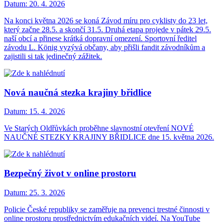
Datum:
20. 4. 2026
Na konci května 2026 se koná Závod míru pro cyklisty do 23 let,
který začne 28.5. a skončí 31.5. Druhá etapa projede v pátek 29.5.
naší obcí a přinese krátká dopravní omezení. Sportovní ředitel
závodu L. König vyzývá občany, aby přišli fandit závodníkům a
zajistili si tak jedinečný zážitek.
Nová naučná stezka krajiny břidlice
Datum:
15. 4. 2026
Ve Starých Oldřůvkách proběhne slavnostní otevření NOVÉ
NAUČNÉ STEZKY KRAJINY BŘIDLICE dne 15. května 2026.
Bezpečný život v online prostoru
Datum:
25. 3. 2026
Policie České republiky se zaměřuje na prevenci trestné činnosti v
online prostoru prostřednictvím edukačních videí. Na YouTube