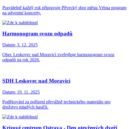
Pravidelně každý rok připravuje Pěvecký sbor města Vrbna program
na adventní koncerty.
Harmonogram svozu odpadů
Datum:
3. 12. 2025
Obec Leskovec nad Moravicí zveřejňuje harmonogram svozu
odpadů na rok 2026.
SDH Leskovec nad Moravicí
Datum:
19. 11. 2025
Poděkování za pořízení převážně technického materiálu pro
družstvo mladých hasičů.
Krizové centrum Ostrava - Den otevřených dveří