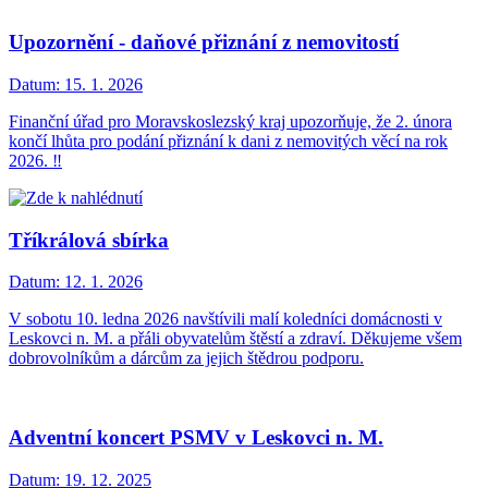
Upozornění - daňové přiznání z nemovitostí
Datum:
15. 1. 2026
Finanční úřad pro Moravskoslezský kraj upozorňuje, že 2. února
končí lhůta pro podání přiznání k dani z nemovitých věcí na rok
2026. ‼️
Tříkrálová sbírka
Datum:
12. 1. 2026
V sobotu 10. ledna 2026 navštívili malí koledníci domácnosti v
Leskovci n. M. a přáli obyvatelům štěstí a zdraví. Děkujeme všem
dobrovolníkům a dárcům za jejich štědrou podporu.
Adventní koncert PSMV v Leskovci n. M.
Datum:
19. 12. 2025