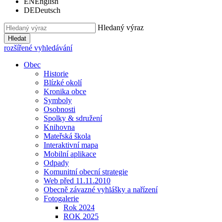
EN
English
DE
Deutsch
Hledaný výraz
Hledat
rozšířené vyhledávání
Obec
Historie
Blízké okolí
Kronika obce
Symboly
Osobnosti
Spolky & sdružení
Knihovna
Mateřská škola
Interaktivní mapa
Mobilní aplikace
Odpady
Komunitní obecní strategie
Web před 11.11.2010
Obecně závazné vyhlášky a nařízení
Fotogalerie
Rok 2024
ROK 2025