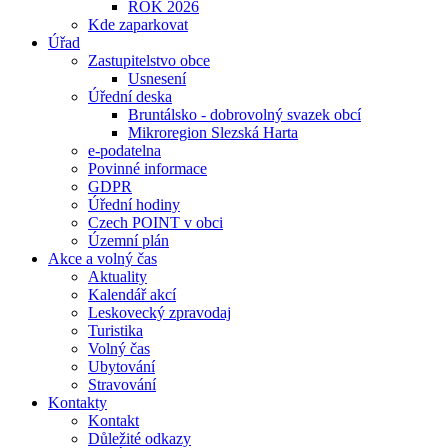
ROK 2026
Kde zaparkovat
Úřad
Zastupitelstvo obce
Usnesení
Úřední deska
Bruntálsko - dobrovolný svazek obcí
Mikroregion Slezská Harta
e-podatelna
Povinné informace
GDPR
Úřední hodiny
Czech POINT v obci
Územní plán
Akce a volný čas
Aktuality
Kalendář akcí
Leskovecký zpravodaj
Turistika
Volný čas
Ubytování
Stravování
Kontakty
Kontakt
Důležité odkazy