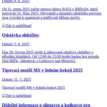
Datum:
8. 8. 2025
Od 11. srpna 2025 začne oprava silnice II/452 v Bílčicích, která
potrvá do 31. října 2025. Obyvatelé a účastníci silničního provozu
jsou vyzváni k opatrnosti a trpělivosti během stavby.
Odstávka elektřiny
Datum:
5. 6. 2025
Dne 26. června 2025 dojde k plánované odstávce elektřiny v
několika lokalitách. Od 12:00 do 15:00 hodin budou bez proudu
části Bílčic, Jakartovic a Leskovce nad Moravicí.
Tipovací soutěž MS v ledním hokeji 2025
Datum:
11. 5. 2025
Tipovací soutěž MS v ledním hokeji 2025
Důležité informace o slintavce a kulhavce pro