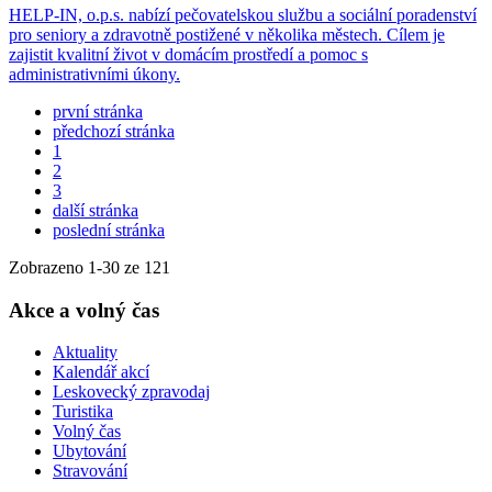
HELP-IN, o.p.s. nabízí pečovatelskou službu a sociální poradenství
pro seniory a zdravotně postižené v několika městech. Cílem je
zajistit kvalitní život v domácím prostředí a pomoc s
administrativními úkony.
první stránka
předchozí stránka
1
2
3
další stránka
poslední stránka
Zobrazeno
1
-
30
ze 121
Akce a volný čas
Aktuality
Kalendář akcí
Leskovecký zpravodaj
Turistika
Volný čas
Ubytování
Stravování