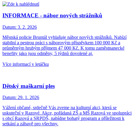
INFORMACE - nábor nových strážníků
Datum:
3. 2. 2026
Městská policie Bruntál vyhlašuje nábor nových strážníků. Nabízí
stabilní a pestrou práci s náborovým příspěvkem 100 000 Kč a
průměrným hrubým příjmem 47 000 Kč. K tomu zaměstnanecké
benefity jako jsou odměny, 5 týdnů dovolené aj.
Více informací v letáčku
Dětský maškarní ples
Datum:
29. 1. 2026
Vážení občané, srdečně Vás zveme na kulturní akci, která se
uskuteční v Razové. Akce, pořádaná ZŠ a MŠ Razová ve spolupráci
s obcí Razová a SRPDŠ, nabídne bohatý program a příležitosti k
setkání a zábavě pro všechny.