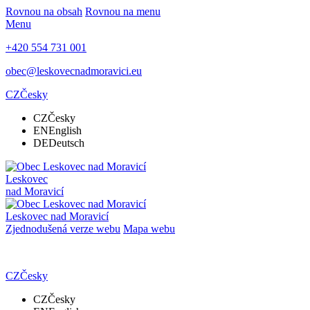
Rovnou na obsah
Rovnou na menu
Menu
+420 554 731 001
obec@leskovecnadmoravici.eu
CZ
Česky
CZ
Česky
EN
English
DE
Deutsch
Leskovec
nad Moravicí
Leskovec nad Moravicí
Zjednodušená verze webu
Mapa webu
CZ
Česky
CZ
Česky