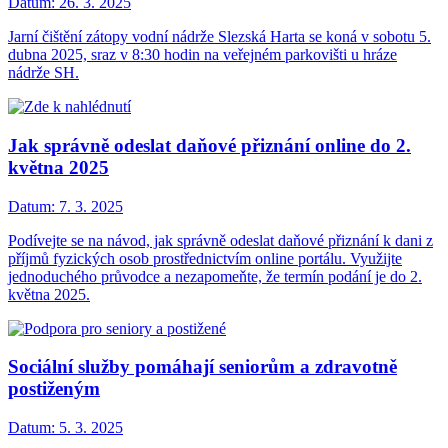
Datum:
26. 3. 2025
Jarní čištění zátopy vodní nádrže Slezská Harta se koná v sobotu 5.
dubna 2025, sraz v 8:30 hodin na veřejném parkovišti u hráze
nádrže SH.
Jak správně odeslat daňové přiznání online do 2.
května 2025
Datum:
7. 3. 2025
Podívejte se na návod, jak správně odeslat daňové přiznání k dani z
příjmů fyzických osob prostřednictvím online portálu. Využijte
jednoduchého průvodce a nezapomeňte, že termín podání je do 2.
května 2025.
Sociální služby pomáhají seniorům a zdravotně
postiženým
Datum:
5. 3. 2025