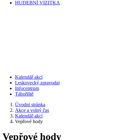
HUDEBNÍ VIZITKA
Kalendář akcí
Leskovecký zpravodaj
Infocentrum
Tábořiště
Úvodní stránka
Akce a volný čas
Kalendář akcí
Vepřové hody
Vepřové hody