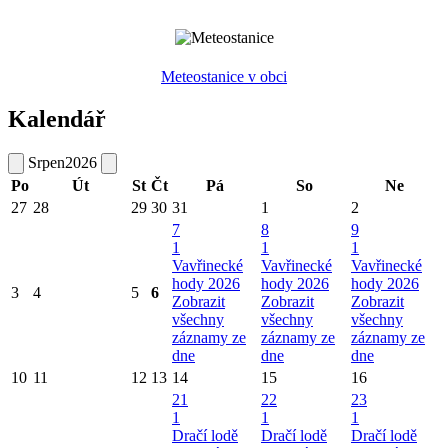
Meteostanice v obci
Kalendář
Srpen
2026
Po
Út
St
Čt
Pá
So
Ne
27
28
29
30
31
1
2
7
8
9
1
1
1
Vavřinecké
Vavřinecké
Vavřinecké
hody 2026
hody 2026
hody 2026
3
4
5
6
Zobrazit
Zobrazit
Zobrazit
všechny
všechny
všechny
záznamy ze
záznamy ze
záznamy ze
dne
dne
dne
10
11
12
13
14
15
16
21
22
23
1
1
1
Dračí lodě
Dračí lodě
Dračí lodě