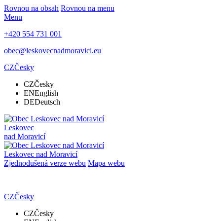
Rovnou na obsah
Rovnou na menu
Menu
+420 554 731 001
obec@leskovecnadmoravici.eu
CZ
Česky
CZ
Česky
EN
English
DE
Deutsch
Leskovec
nad Moravicí
Leskovec nad Moravicí
Zjednodušená verze webu
Mapa webu
CZ
Česky
CZ
Česky