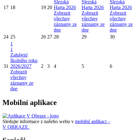
Slezská
Slezská
Slezská
17
18
19
20
Harta 2026
Harta 2026
Harta 2026
Zobrazit
Zobrazit
Zobrazit
všechny
všechny
všechny
záznamy ze
záznamy ze
záznamy ze
dne
dne
dne
24
25
26
27
28
29
30
1
1
Zahájení
školního roku
31
2026/2027
2
3
4
5
6
Zobrazit
všechny
záznamy ze
dne
Mobilní aplikace
Sledujte informace z našeho webu v
mobilní aplikaci –
V OBRAZE.