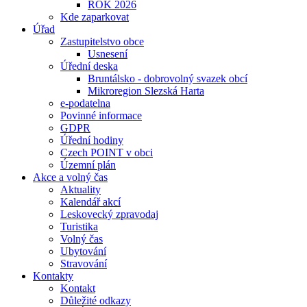
ROK 2026
Kde zaparkovat
Úřad
Zastupitelstvo obce
Usnesení
Úřední deska
Bruntálsko - dobrovolný svazek obcí
Mikroregion Slezská Harta
e-podatelna
Povinné informace
GDPR
Úřední hodiny
Czech POINT v obci
Územní plán
Akce a volný čas
Aktuality
Kalendář akcí
Leskovecký zpravodaj
Turistika
Volný čas
Ubytování
Stravování
Kontakty
Kontakt
Důležité odkazy