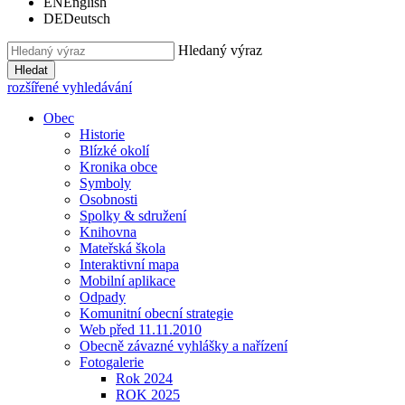
EN
English
DE
Deutsch
Hledaný výraz
Hledat
rozšířené vyhledávání
Obec
Historie
Blízké okolí
Kronika obce
Symboly
Osobnosti
Spolky & sdružení
Knihovna
Mateřská škola
Interaktivní mapa
Mobilní aplikace
Odpady
Komunitní obecní strategie
Web před 11.11.2010
Obecně závazné vyhlášky a nařízení
Fotogalerie
Rok 2024
ROK 2025